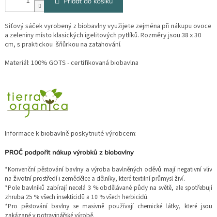
Přidat do košíku
Síťový sáček vyrobený z biobavlny využijete zejména při nákupu ovoce
a zeleniny místo klasických igelitových pytlíků. Rozměry jsou 38 x 30
cm, s praktickou šňůrkou na zatahování.
Materiál: 100% GOTS - certifikovaná biobavlna
Informace k biobavlně poskytnuté výrobcem:
PROČ podpořit nákup výrobků z biobavlny
*Konvenční pěstování bavlny a výroba bavlněných oděvů mají negativní vliv
na životní prostředí i zemědělce a dělníky, které textilní průmysl živí.
*Pole bavlníků zabírají necelá 3 % obdělávané půdy na světě, ale spotřebují
zhruba 25 % všech insekticidů a 10 % všech herbicidů.
*Pro pěstování bavlny se masivně používají chemické látky, které jsou
zakázané v potravinářské výrobě.