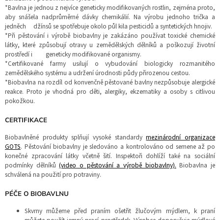
*Bavlna je jednou z nejvíce geneticky modifikovaných rostlin, zejména proto,
aby snášela nadprůměrné dávky chemikálií.
Na výrobu jednoho trička a
jedněch džínsů se spotřebuje okolo půl kila pesticidů a syntetických hnojiv.
*Při pěstování i výrobě biobavlny je zakázáno používat toxické chemické
látky, které způsobují otravy u zemědělských dělníků a poškozují životní
prostředí i geneticky modifikované organismy.
*Certifikované farmy usilují o vybudování biologicky rozmanitého
zemědělského systému a udržení úrodnosti půdy přirozenou cestou.
*Biobavlna na rozdíl od konvenčně pěstované bavlny nezpůsobuje alergické
reakce. Proto je vhodná pro děti, alergiky, ekzematiky a osoby s citlivou
pokožkou.
CERTIFIKACE
Biobavlněné produkty splňují vysoké standardy
mezinárodní organizace
GOTS
. Pěstování biobavlny je sledováno a kontrolováno od semene až po
konečné zpracování látky včetně šití. Inspektoři dohlíží také na sociální
podmínky dělníků
(video o pěstování a výrobě biobavlny).
Biobavlna je
schválená na použití pro potraviny.
PÉČE O BIOBAVLNU
Skvrny můžeme před praním ošetřit žlučovým mýdlem, k praní