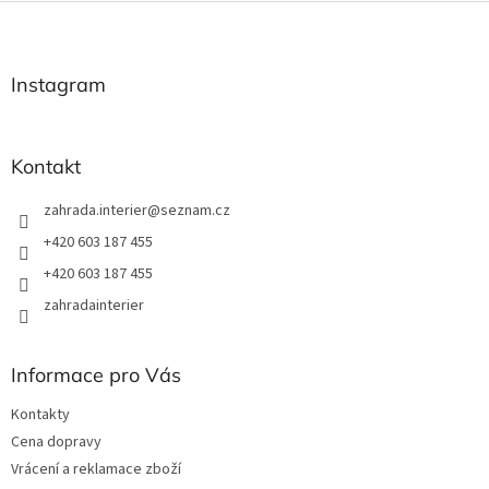
Z
á
p
a
Instagram
t
í
Kontakt
zahrada.interier
@
seznam.cz
+420 603 187 455
+420 603 187 455
zahradainterier
Informace pro Vás
Kontakty
Cena dopravy
Vrácení a reklamace zboží