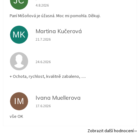
JC
Hodnocení obchodu je 5 z 5 hvězdiček.
4.8.2026
Paní Mišoňová je úžasná. Moc mi pomohla. Děkuji.
Martina Kučerová
MK
Hodnocení obchodu je 5 z 5 hvězdiček.
21.7.2026
Hodnocení obchodu je 5 z 5 hvězdiček.
24.6.2026
+ Ochota, rychlost, kvalitně zabaleno, .....
Ivana Muellerova
IM
Hodnocení obchodu je 5 z 5 hvězdiček.
17.6.2026
vše OK
Zobrazit další hodnocení