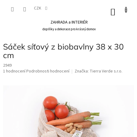
Přejít
na
CZK
NÁKU
obsah
KOŠÍK
ZAHRADA a INTERIÉR
doplňky a dekorace pro krásný domov
Sáček síťový z biobavlny 38 x 30
cm
2949
Průměrné
1 hodnocení
Podrobnosti hodnocení
Značka:
Tierra Verde s.r.o.
hodnocení
produktu
je
5,0
z
5
hvězdiček.