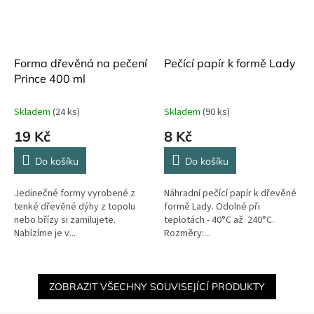
Forma dřevěná na pečení
Pečící papír k formě Lady
Prince 400 ml
Skladem
(24 ks)
Skladem
(90 ks)
19 Kč
8 Kč
Do košíku
Do košíku
Jedinečné formy vyrobené z
Náhradní pečící papír k dřevěné
tenké dřevěné dýhy z topolu
formě Lady. Odolné při
nebo břízy si zamilujete.
teplotách - 40°C až 240°C.
Nabízíme je v...
Rozměry:...
ZOBRAZIT VŠECHNY SOUVISEJÍCÍ PRODUKTY