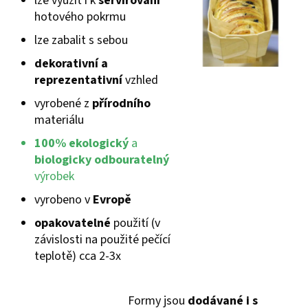
lze využít i k
servírování
hotového pokrmu
lze zabalit s sebou
dekorativní a
reprezentativní
vzhled
vyrobené z
přírodního
materiálu
100% ekologický
a
biologicky odbouratelný
výrobek
vyrobeno v
Evropě
opakovatelné
použití (v
závislosti na použité pečící
teplotě) cca 2-3x
Formy jsou
dodávané i s