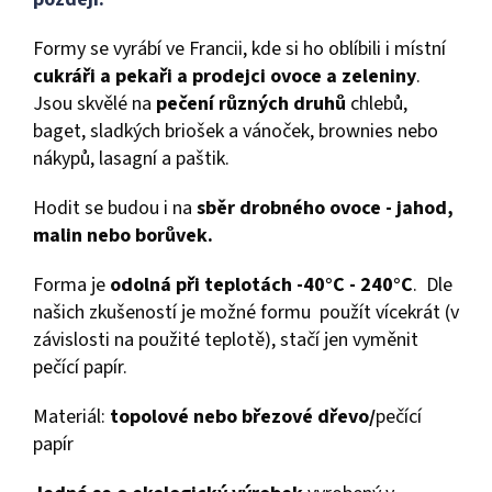
Formy se vyrábí ve Francii, kde si ho oblíbili i místní
cukráři a pekaři a prodejci ovoce a zeleniny
.
Jsou skvělé na
pečení různých druhů
chlebů,
baget, sladkých briošek a vánoček, brownies nebo
nákypů, lasagní a paštik.
Hodit se budou i na
sběr drobného ovoce - jahod,
malin nebo borůvek.
Forma je
odolná při teplotách -40°C - 240°C
. Dle
našich zkušeností je možné formu použít vícekrát (v
závislosti na použité teplotě), stačí jen vyměnit
pečící papír.
Materiál:
topolové nebo březové dřevo/
pečící
papír