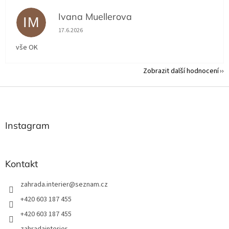
Ivana Muellerova
IM
Hodnocení obchodu je 5 z 5 hvězdiček.
17.6.2026
vše OK
Zobrazit další hodnocení
Z
á
p
a
Instagram
t
í
Kontakt
zahrada.interier
@
seznam.cz
+420 603 187 455
+420 603 187 455
zahradainterier