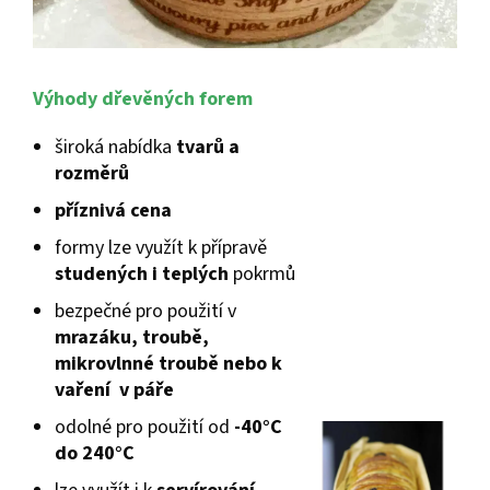
Výhody dřevěných forem
široká nabídka
tvarů a
rozměrů
příznivá cena
formy lze využít k přípravě
studených i teplých
pokrmů
bezpečné pro použití v
mrazáku, troubě,
mikrovlnné troubě nebo k
vaření v páře
odolné pro použití od
-40°C
do 240°C