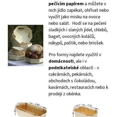
pečícím papírem
a můžete v
nich jídlo zapékat, ohřívat nebo
využít jako misku na ovoce
nebo salát. Hodí se na pečení
sladkých i slaných jídel, chlebů,
baget, ovocných koláčů,
nákypů, paštik, nebo briošek.
Pro formy najdete využití v
domácnosti
, ale i v
podnikatelské
oblasti - v
cukrárnách, pekárnách,
obchodech s čokoládou,
kavárnách, restauracích nebo k
prodeji z okénka.