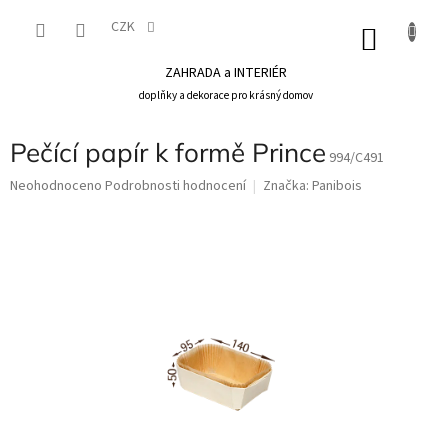
Přejít
na
CZK
NÁKU
obsah
KOŠÍK
ZAHRADA a INTERIÉR
doplňky a dekorace pro krásný domov
Pečící papír k formě Prince
994/C491
Průměrné
Neohodnoceno
Podrobnosti hodnocení
Značka:
Panibois
hodnocení
produktu
je
0,0
z
5
hvězdiček.