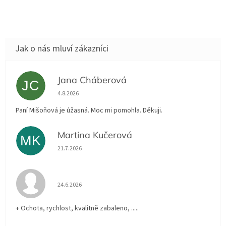
Jana Cháberová
JC
Hodnocení obchodu je 5 z 5 hvězdiček.
4.8.2026
Paní Mišoňová je úžasná. Moc mi pomohla. Děkuji.
Martina Kučerová
MK
Hodnocení obchodu je 5 z 5 hvězdiček.
21.7.2026
Hodnocení obchodu je 5 z 5 hvězdiček.
24.6.2026
+ Ochota, rychlost, kvalitně zabaleno, .....