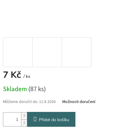
7 Kč
/ ks
Měrná
Skladem
(87 ks)
cena:
Můžeme doručit do:
11.8.2026
Možnosti doručení
Přidat do košíku