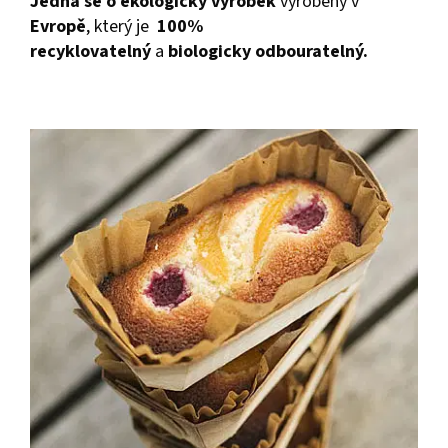
Jedná se o ekologický výrobek
vyrobený v
Evropě
, který je
100%
recyklovatelný
a
biologicky odbouratelný.