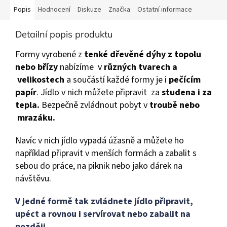
Popis
Hodnocení
Diskuze
Značka
Ostatní informace
Detailní popis produktu
Formy vyrobené z
tenké dřevěné dýhy z topolu
nebo břízy
nabízíme v
různých tvarech a
velikostech
a součástí každé formy je i
pečícím
papír
. Jídlo v nich můžete připravit za
studena i za
tepla.
Bezpečně zvládnout pobyt v
t
roubě nebo
mrazáku.
Navíc v nich jídlo vypadá úžasně a můžete ho
například připravit v menších formách a zabalit s
sebou do práce, na piknik nebo jako dárek na
návštěvu.
V jedné formě tak zvládnete jídlo připravit,
upéct a rovnou i servírovat nebo zabalit na
později.