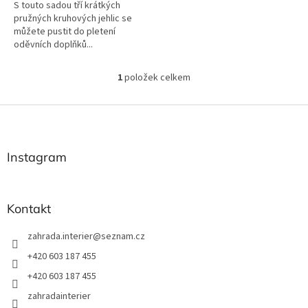
S touto sadou tří krátkých
pružných kruhových jehlic se
můžete pustit do pletení
oděvních doplňků...
1
položek celkem
O
v
l
Z
á
á
d
p
a
a
Instagram
c
t
í
í
p
r
Kontakt
v
k
zahrada.interier
@
seznam.cz
y
v
+420 603 187 455
ý
+420 603 187 455
p
i
zahradainterier
s