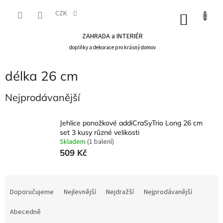
Přejít
na
CZK
NÁKU
obsah
KOŠÍK
ZAHRADA a INTERIÉR
doplňky a dekorace pro krásný domov
délka 26 cm
Nejprodávanější
Jehlice ponožkové addiCraSyTrio Long 26 cm
set 3 kusy různé velikosti
Skladem
(1 balení)
509 Kč
Ř
a
Doporučujeme
Nejlevnější
Nejdražší
Nejprodávanější
z
e
Abecedně