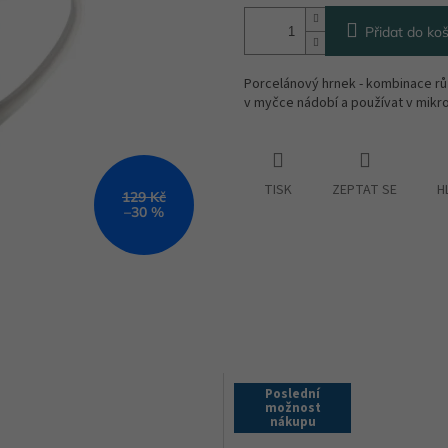
Přidat do koš
Porcelánový hrnek - kombinace rů
v myčce nádobí a používat v mikr
TISK
ZEPTAT SE
H
129 Kč
–30 %
Poslední
možnost
nákupu