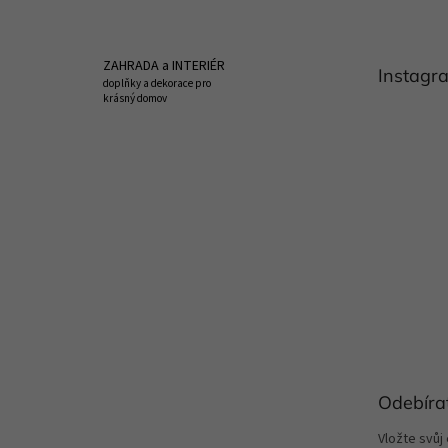
p
a
t
ZAHRADA a INTERIÉR
Instagr
í
doplňky a dekorace pro
krásný domov
Odebíra
Vložte svůj