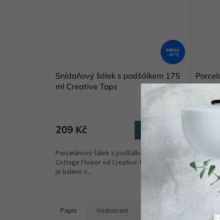
349 Kč
–40 %
Snídaňový šálek s podšálkem 175
Porcel
ml Creative Tops
Skladem
(1 ks)
209 Kč
109 
Do košíku
Porcelánový šálek s podšálkem z kolekce
Romanti
Cottage Flower od Creative Tops. Nádobí
Cottage
je baleno v...
cm, prům
Popis
Hodnocení
Diskuze