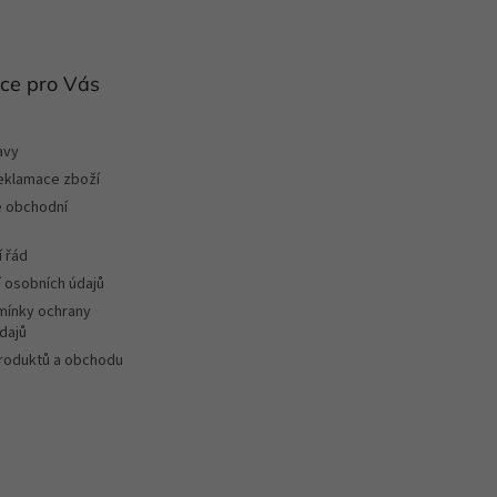
ce pro Vás
avy
reklamace zboží
 obchodní
 řád
 osobních údajů
ínky ochrany
dajů
roduktů a obchodu