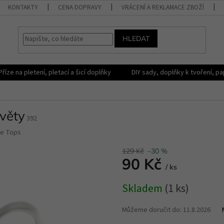
KONTAKTY
CENA DOPRAVY
VRÁCENÍ A REKLAMACE ZBOŽÍ
HLEDAT
Příze na pletení, pletací a šicí doplňky
DIY sady, doplňky k tvoření, pap
květy
392
ve Tops
129 Kč
–30 %
90 Kč
/ ks
Měrná
Skladem
(1 ks)
cena:
Můžeme doručit do:
11.8.2026