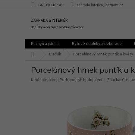
Přejít
+420 603 187 455
zahrada.interier@seznam.cz
na
obsah
ZAHRADA a INTERIÉR
doplňky a dekorace pro krásný domov
Kuchyň a jídelna
Bytové doplňky a dekorace
Domů
Blešák
Porcelánový hrnek puntík a květy
Porcelánový hrnek puntík a 
Průměrné
Neohodnoceno
Podrobnosti hodnocení
Značka:
Creati
hodnocení
produktu
je
0,0
z
5
hvězdiček.