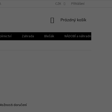
VŠEOBECNÉ OBCHODNÍ PODMÍNKY
CZK
REKLAMAČNÍ ŘÁD
Přihlášení
ZPRACOVÁNÍ 
NÁKUPNÍ
Prázdný košík
KOŠÍK
írnictví
Zahrada
Blešák
NÁDOBÍ a náhradní díly KELOmat
Možnosti doručení