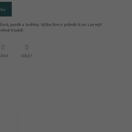
íku
žová, puntík a květiny. Výška 9cm x průměr 8 cm. Lze mýt
ovlnné troubě.
LÍDAT
SDÍLET