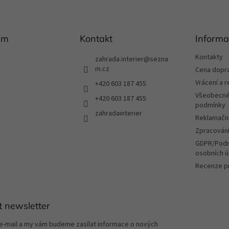
am
Kontakt
Informa
Kontakty
zahrada.interier
@
sezna
m.cz
Cena dopr
Vrácení a 
+420 603 187 455
Všeobecné
+420 603 187 455
podmínky
zahradainterier
Reklamační
Zpracování
GDPR/Podm
osobních ú
Recenze p
t newsletter
 e-mail a my vám budeme zasílat informace o nových