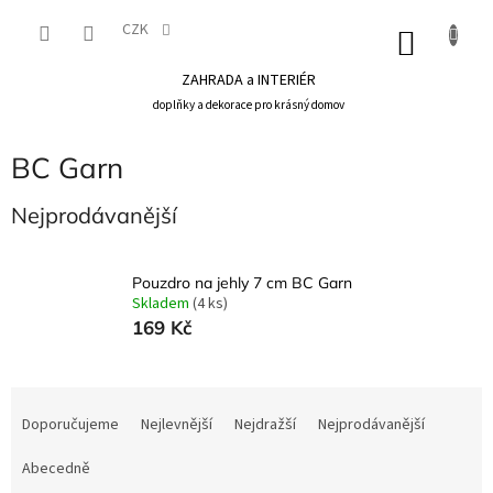
Přejít
na
CZK
NÁKU
obsah
KOŠÍK
ZAHRADA a INTERIÉR
doplňky a dekorace pro krásný domov
BC Garn
Nejprodávanější
Pouzdro na jehly 7 cm BC Garn
Skladem
(4 ks)
169 Kč
Ř
a
Doporučujeme
Nejlevnější
Nejdražší
Nejprodávanější
z
e
Abecedně