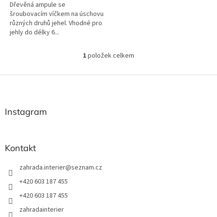
Dřevěná ampule se
šroubovacím víčkem na úschovu
různých druhů jehel. Vhodné pro
jehly do délky 6...
1
položek celkem
O
v
l
Z
á
á
d
p
a
a
Instagram
c
t
í
í
p
r
Kontakt
v
k
zahrada.interier
@
seznam.cz
y
v
+420 603 187 455
ý
+420 603 187 455
p
i
zahradainterier
s