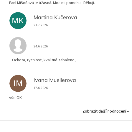
Paní Mišoňová je úžasná. Moc mi pomohla. Děkuji.
Martina Kučerová
MK
Hodnocení obchodu je 5 z 5 hvězdiček.
21.7.2026
Hodnocení obchodu je 5 z 5 hvězdiček.
24.6.2026
+ Ochota, rychlost, kvalitně zabaleno, .....
Ivana Muellerova
IM
Hodnocení obchodu je 5 z 5 hvězdiček.
17.6.2026
vše OK
Zobrazit další hodnocení
Z
á