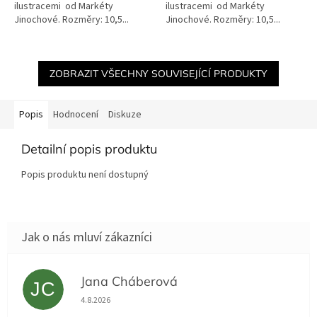
ilustracemi od Markéty
ilustracemi od Markéty
Jinochové. Rozměry: 10,5...
Jinochové. Rozměry: 10,5...
ZOBRAZIT VŠECHNY SOUVISEJÍCÍ PRODUKTY
Popis
Hodnocení
Diskuze
Detailní popis produktu
Popis produktu není dostupný
Jana Cháberová
JC
Hodnocení obchodu je 5 z 5 hvězdiček.
4.8.2026