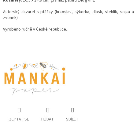
Rozměry:
10,5 x 14,8 cm, gramáž papíru 240 g/m2
Autorský akvarel s ptáčky (hrkoslav, sýkorka, dlask, stehlík, sojka a
zvonek).
Vyrobeno ručně v České republice.
ZEPTAT SE
HLÍDAT
SDÍLET