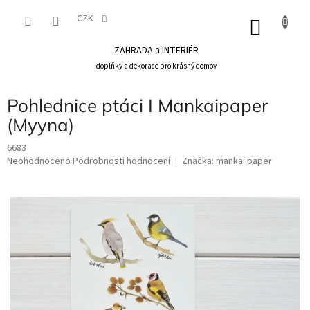
Přejít
na
CZK
NÁKU
obsah
KOŠÍK
ZAHRADA a INTERIÉR
doplňky a dekorace pro krásný domov
Pohlednice ptáci I Mankaipaper
(Myyna)
6683
Průměrné
Neohodnoceno
Podrobnosti hodnocení
Značka:
mankai paper
hodnocení
produktu
je
0,0
z
5
hvězdiček.