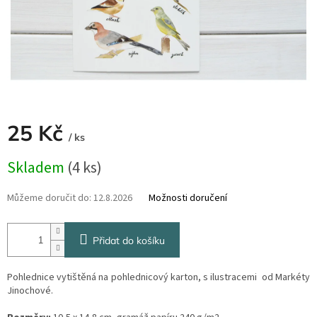
25 Kč
/ ks
Měrná
Skladem
(4 ks)
cena:
Můžeme doručit do:
12.8.2026
Možnosti doručení
Přidat do košíku
Pohlednice vytištěná na pohlednicový karton, s ilustracemi od Markéty
Jinochové.