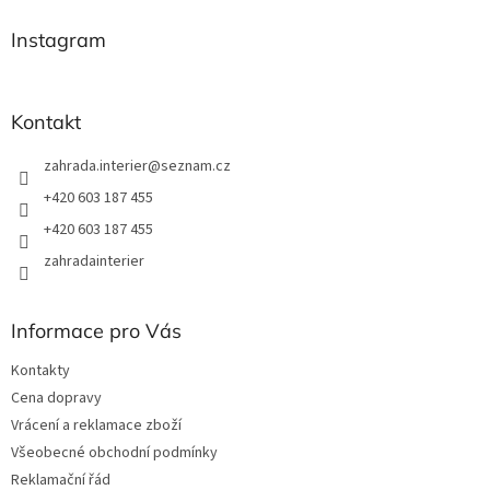
p
a
Instagram
t
í
Kontakt
zahrada.interier
@
seznam.cz
+420 603 187 455
+420 603 187 455
zahradainterier
Informace pro Vás
Kontakty
Cena dopravy
Vrácení a reklamace zboží
Všeobecné obchodní podmínky
Reklamační řád