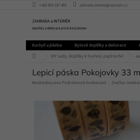
Přejít
+420 603 187 455
zahrada.interier@seznam.cz
na
obsah
ZAHRADA a INTERIÉR
doplňky a dekorace pro krásný domov
Kuchyň a jídelna
Bytové doplňky a dekorace
Domů
DIY sady, doplňky k tvoření, papírnictví
au
Lepicí páska Pokojovky 33 
Průměrné
Neohodnoceno
Podrobnosti hodnocení
Značka:
mankai
hodnocení
produktu
je
0,0
z
5
hvězdiček.