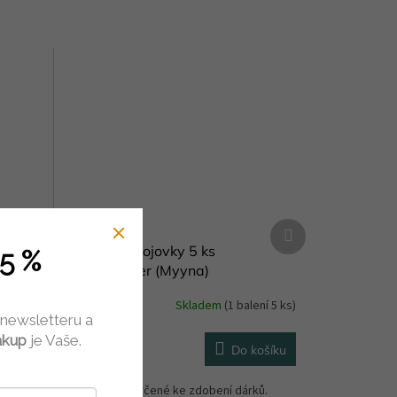
Další
produkt
rsen 18
Cedulky pokojovky 5 ks
5 %
Mankaipaper (Myyna)
dem
(5 ks)
Skladem
(1 balení 5 ks)
 newsletteru a
ákup
je Vaše.
85 Kč
košíku
Do košíku
říků je
Cedulky jsou určené ke zdobení dárků.