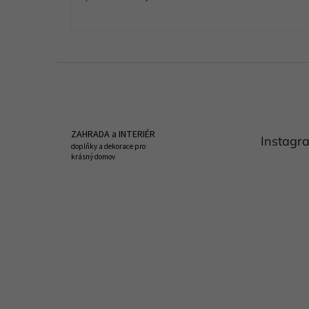
Z
á
p
a
t
ZAHRADA a INTERIÉR
Instagr
í
doplňky a dekorace pro
krásný domov