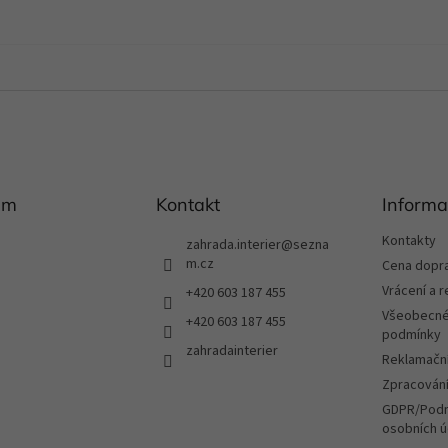
am
Kontakt
Informa
Kontakty
zahrada.interier
@
sezna
m.cz
Cena dopr
Vrácení a 
+420 603 187 455
Všeobecné
+420 603 187 455
podmínky
zahradainterier
Reklamační
Zpracování
GDPR/Podm
osobních ú