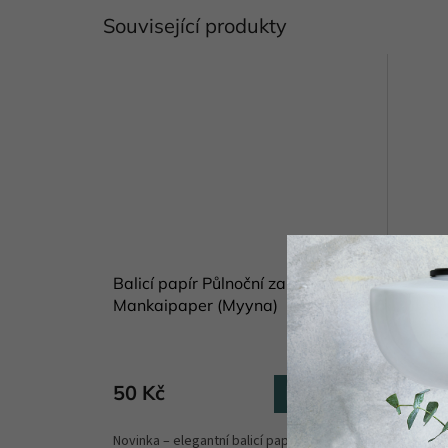
Související produkty
Balicí papír Půlnoční zahrada A1
Washi 
Mankaipaper (Myyna)
Manka
Skladem
(8 ks)
50 Kč
95 K
Do košíku
Novinka – elegantní balicí papír v černé
Originál