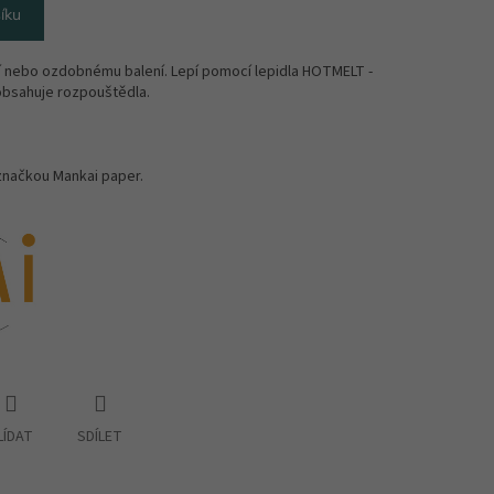
íku
í nebo ozdobnému balení. Lepí pomocí lepidla HOTMELT -
obsahuje rozpouštědla.
značkou Mankai paper.
LÍDAT
SDÍLET