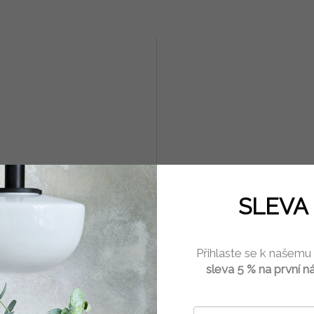
páska Motýli 10 m
Papírový sáček Lilac IB Lau
SLEVA 
ipaper (Myyna)
cm x 28 cm
Skladem
(3 ks)
Skla
Přihlaste se k našemu
sleva 5 % na první n
č
24 Kč
Do košíku
Do 
ní samolepicí pásky s potisky
Pevný papírový sáček s potiskem še