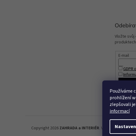
Odebíra
Vložte svůj
produktech
E-mail
GDPR o
Inform
PŘIHL
Používáme c
prohlížení w
zlepšovali j
informací
Nastaven
Copyright 2026
ZAHRADA a INTERIÉR
. Všechna práva vyh