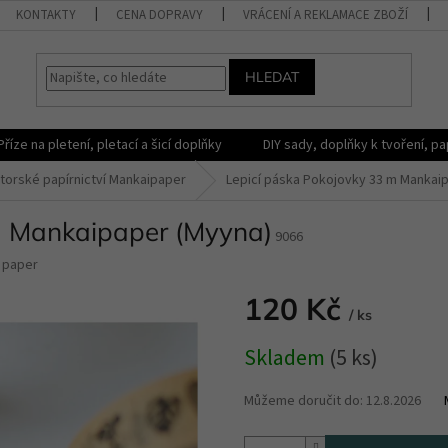
KONTAKTY
CENA DOPRAVY
VRÁCENÍ A REKLAMACE ZBOŽÍ
HLEDAT
Příze na pletení, pletací a šicí doplňky
DIY sady, doplňky k tvoření, pap
torské papírnictví Mankaipaper
Lepicí páska Pokojovky 33 m Mankai
m Mankaipaper (Myyna)
9066
 paper
120 Kč
/ ks
Měrná
Skladem
(5 ks)
cena:
Můžeme doručit do:
12.8.2026