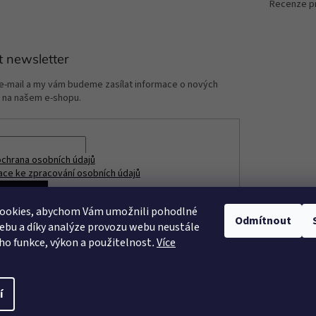
Recenze p
t newsletter
 e-mail a my vám budeme zasílat informace o nových
 na našem e-shopu.
chrana osobních údajů
ace ke zpracování osobních údajů
ÁSIT SE
ookies, abychom Vám umožnili pohodlné
Odmítnout
ebu a díky analýze provozu webu neustále
eho funkce, výkon a použitelnost
.
Více
í
razena.
Upravit nastavení cookies