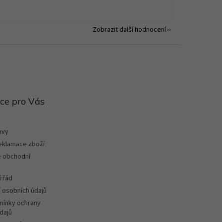
Zobrazit další hodnocení
ce pro Vás
avy
reklamace zboží
 obchodní
 řád
 osobních údajů
ínky ochrany
dajů