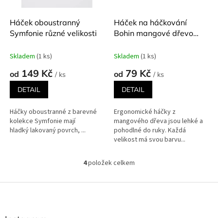
Háček oboustranný
Háček na háčkování
Symfonie různé velikosti
Bohin mangové dřevo
různé velikosti
Skladem
(1 ks)
Skladem
(1 ks)
149 Kč
79 Kč
od
od
/ ks
/ ks
DETAIL
DETAIL
Háčky oboustranné z barevné
Ergonomické háčky z
kolekce Symfonie mají
mangového dřeva jsou lehké a
hladký lakovaný povrch, ...
pohodlné do ruky. Každá
velikost má svou barvu...
4
položek celkem
O
v
l
Z
á
á
d
p
a