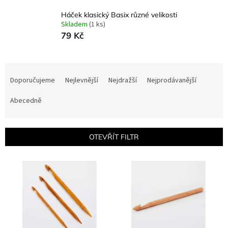
Háček klasický Basix různé velikosti
Skladem
(1 ks)
79 Kč
Ř
a
Doporučujeme
Nejlevnější
Nejdražší
Nejprodávanější
z
e
Abecedně
n
í
p
OTEVŘÍT FILTR
r
o
V
d
ý
u
p
k
i
t
s
ů
p
r