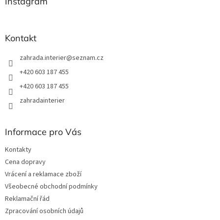
a
Instagram
c
t
í
í
p
r
Kontakt
v
k
zahrada.interier
@
seznam.cz
y
v
+420 603 187 455
ý
+420 603 187 455
p
i
zahradainterier
s
u
Informace pro Vás
Kontakty
Cena dopravy
Vrácení a reklamace zboží
Všeobecné obchodní podmínky
Reklamační řád
Zpracování osobních údajů