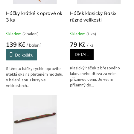
o
d
Háčky krátké k opravě ok
Háček klasický Basix
u
3 ks
různé velikosti
k
t
Skladem
(2 balení)
Skladem
(1 ks)
ů
139 Kč
79 Kč
/ balení
/ ks
DETAIL
Do košíku
Klasický háček z březového
S těmito háčky rychle opravíte
lakovaného dřeva za velmi
uteklá oka na pleteném modelu.
příznivou cenu. Je velmi
V balení jsou 3 kusy ve
příjemný do...
velikostech...