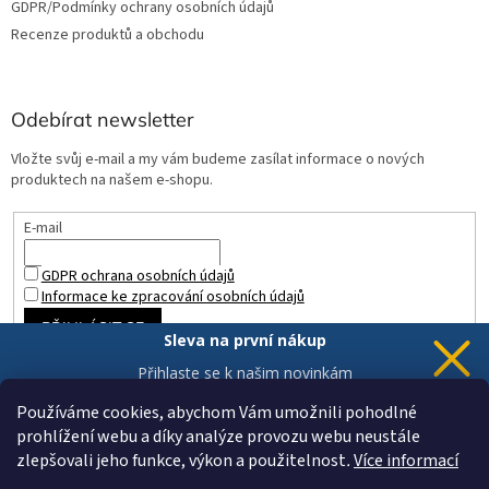
GDPR/Podmínky ochrany osobních údajů
Recenze produktů a obchodu
Odebírat newsletter
Vložte svůj e-mail a my vám budeme zasílat informace o nových
produktech na našem e-shopu.
E-mail
GDPR ochrana osobních údajů
Informace ke zpracování osobních údajů
PŘIHLÁSIT SE
Sleva na první nákup
Přihlaste se k našim novinkám
a 5% sleva
je Vaše.
Používáme cookies, abychom Vám umožnili pohodlné
prohlížení webu a díky analýze provozu webu neustále
zlepšovali jeho funkce, výkon a použitelnost
.
Více informací
Chci novinky a slevu