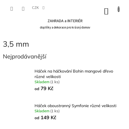
Přejít
na
CZK
NÁKU
obsah
KOŠÍK
ZAHRADA a INTERIÉR
doplňky a dekorace pro krásný domov
3,5 mm
Nejprodávanější
Háček na háčkování Bohin mangové dřevo
různé velikosti
Skladem
(1 ks)
79 Kč
od
Háček oboustranný Symfonie různé velikosti
Skladem
(1 ks)
149 Kč
od