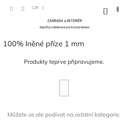
Přejít
na
CZK
NÁKU
obsah
KOŠÍK
ZAHRADA a INTERIÉR
doplňky a dekorace pro krásný domov
100% lněné příze 1 mm
Produkty teprve připravujeme.
Můžete se ale podívat na ostatní kategorie.