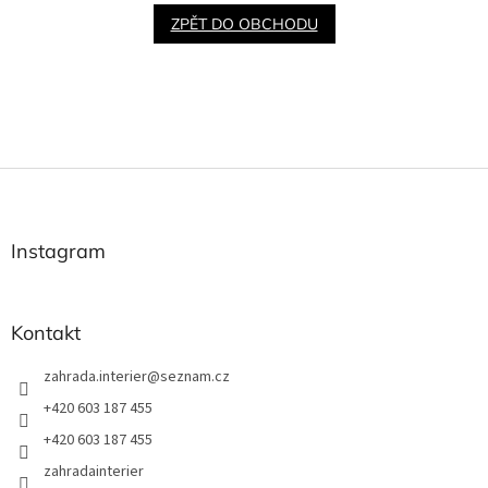
ZPĚT DO OBCHODU
Z
á
p
a
Instagram
t
í
Kontakt
zahrada.interier
@
seznam.cz
+420 603 187 455
+420 603 187 455
zahradainterier